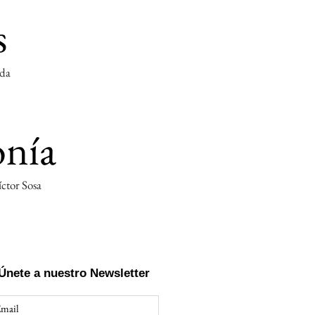
s
eda
onía
íctor Sosa
Únete a nuestro Newsletter