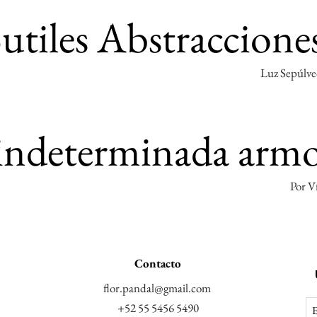
utiles Abstraccione
Luz Sepúlv
indeterminada arm
Por V
Contacto
flor.pandal@gmail.com
+52 55 5456 5490