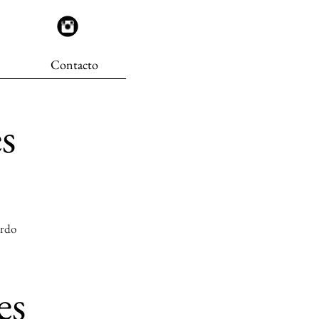
Contacto
s
ardo
es